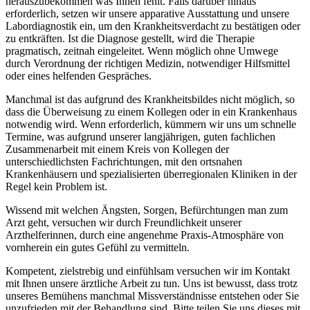
herauszubekommen was Ihnen fehlt. Falls darüber hinaus
erforderlich, setzen wir unsere apparative Ausstattung und unsere
Labordiagnostik ein, um den Krankheitsverdacht zu bestätigen oder
zu entkräften. Ist die Diagnose gestellt, wird die Therapie
pragmatisch, zeitnah eingeleitet. Wenn möglich ohne Umwege
durch Verordnung der richtigen Medizin, notwendiger Hilfsmittel
oder eines helfenden Gespräches.
Manchmal ist das aufgrund des Krankheitsbildes nicht möglich, so
dass die Überweisung zu einem Kollegen oder in ein Krankenhaus
notwendig wird. Wenn erforderlich, kümmern wir uns um schnelle
Termine, was aufgrund unserer langjährigen, guten fachlichen
Zusammenarbeit mit einem Kreis von Kollegen der
unterschiedlichsten Fachrichtungen, mit den ortsnahen
Krankenhäusern und spezialisierten überregionalen Kliniken in der
Regel kein Problem ist.
Wissend mit welchen Ängsten, Sorgen, Befürchtungen man zum
Arzt geht, versuchen wir durch Freundlichkeit unserer
Arzthelferinnen, durch eine angenehme Praxis-Atmosphäre von
vornherein ein gutes Gefühl zu vermitteln.
Kompetent, zielstrebig und einfühlsam versuchen wir im Kontakt
mit Ihnen unsere ärztliche Arbeit zu tun. Uns ist bewusst, dass trotz
unseres Bemühens manchmal Missverständnisse entstehen oder Sie
unzufrieden mit der Behandlung sind. Bitte teilen Sie uns dieses mit,